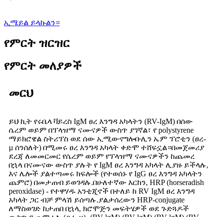
ኢሜይል ይላኩልን።
የምርት ዝርዝር
የምርት መለያዎች
መርህ
ይህ ኪት የሩቤላ ቫይረስ IgM ፀረ እንግዳ አካላትን (RV-IgM) በሰው
ሴረም ወይም በፕላዝማ ናሙናዎች ውስጥ ያገኛል፣ የ polystyrene
ማይክሮዌል ስትሪፕስ ወደ ሰው ኢሚውኖግሎቡሊን ኤም ፕሮቲን (ፀረ-
µ ሰንሰለት) በሚመሩ ፀረ እንግዳ አካላት ቀድሞ ተሸፍኗል።በመጀመሪያ
ደረጃ ለመመርመር የሴረም ወይም የፕላዝማ ናሙናዎችን ከጨመረ
በኋላ በናሙናው ውስጥ ያሉት የ IgM ፀረ እንግዳ አካላት ሊያዙ ይችላሉ,
እና ሌሎች ያልተጣመሩ ክፍሎች (የተወሰኑ የ IgG ፀረ እንግዳ አካላትን
ጨምሮ) በመታጠብ ይወገዳሉ.በሁለተኛው እርከን, HRP (horseradish
peroxidase) - የተዋሃዱ አንቲጂኖች በተለይ ከ RV IgM ፀረ እንግዳ
አካላት ጋር ብቻ ምላሽ ይሰጣሉ.ያልታሰረውን HRP-conjugate
ለማስወገድ ከታጠበ በኋላ, ክሮሞጅን መፍትሄዎች ወደ ጉድጓዶች