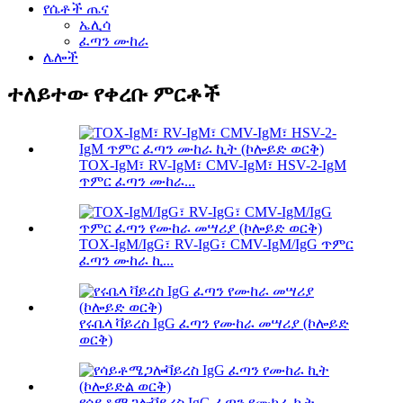
የሴቶች ጤና
ኤሊሳ
ፈጣን ሙከራ
ሌሎች
ተለይተው የቀረቡ ምርቶች
TOX-IgM፣ RV-IgM፣ CMV-IgM፣ HSV-2-IgM
ጥምር ፈጣን ሙከራ...
TOX-IgM/IgG፣ RV-IgG፣ CMV-IgM/IgG ጥምር
ፈጣን ሙከራ ኪ...
የሩቤላ ቫይረስ IgG ፈጣን የሙከራ መሣሪያ (ኮሎይድ
ወርቅ)
የሳይቶሜጋሎቫይረስ IgG ፈጣን የሙከራ ኪት