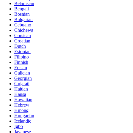
Belarusian
Bengali
Bosnian
Bulgarian
Cebuano
Chichewa
Corsican
Croatian
Dutch
Estonian
Filipino
Finnish
Frisian
Galician
Georgian
Gujarati
Haitian
Hausa
Hawaiian
Hebrew
Hmong
Hungarian
Icelandic
Igbo
Javanese