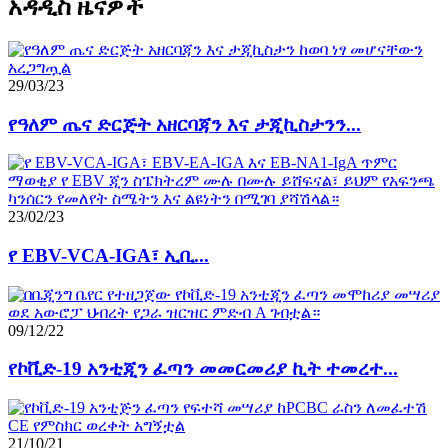
አዳዲስ ዜናዎች
29/03/23
የዓለም ጤና ድርጅት አዘርባጃን እና ታጂኪስታንን...
23/02/23
የ EBV-VCA-IGA፣ ኢቢ...
09/12/22
የኮቪድ-19 አንቲጂን ፈጣን መመርመሪያ ኪት ተመረተ...
21/10/21