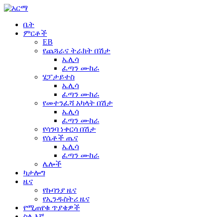
ቤት
ምርቶች
EB
የጨጓራና ትራክት በሽታ
ኤሊሳ
ፈጣን ሙከራ
ሄፓታይተስ
ኤሊሳ
ፈጣን ሙከራ
የመተንፈሻ አካላት በሽታ
ኤሊሳ
ፈጣን ሙከራ
የሳንባ ነቀርሳ በሽታ
የሴቶች ጤና
ኤሊሳ
ፈጣን ሙከራ
ሌሎች
ካታሎግ
ዜና
የኩባንያ ዜና
የኢንዱስትሪ ዜና
የሚጠየቁ ጥያቄዎች
ስለ እኛ