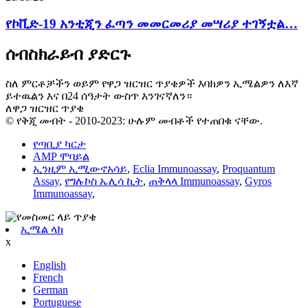
የኮቪድ-19 አንቲጂን ፈጣን መመርመሪያ መሣሪያ ተገኝቷል…
ሰብስክራይብ ያድርጉ
ስለ ምርቶቻችን ወይም የዋጋ ዝርዝር ጥያቄዎች እባክዎን ኢሜልዎን ለእኛ
ይተዉልን እና በ24 ሰዓታት ውስጥ እንገናኛለን።
ለዋጋ ዝርዝር ጥያቄ
© የቅጂ መብት - 2010-2023: ሁሉም መብቶች የተጠበቁ ናቸው.
የጣቢያ ካርታ
AMP ሞባይል
ኢንዚም ኢሚውኖአሳይ
,
Eclia Immunoassay
,
Proquantum
Assay
,
የግሉኮስ ኤሊሳ ኪት
,
ጠቅላላ Immunoassay
,
Gyros
Immunoassay
,
ኢሜል ላክ
x
English
French
German
Portuguese