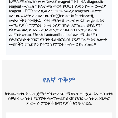
ኬሚሊሚኔስሴንስ መመርመሪያ reagent ፣ ELISA diagnostic
reagent መድረክ ፣ ኮሎይዳል ወርቅ POCT ፈጣን የመመርመሪያ
reagent ፣ PCR ሞለኪውላዊ መመርመሪያ reagentን ጨምሮ
ባለብዙ አይነት እና ባለብዙ ፕሮጄክት ውህደት ቴክኖሎጂ
መድረኮችን ገንብቷል። ባዮኬሚካላዊ መመርመሪያ reagent, እና
መሣሪያዎች ማምረት.የመተንፈሻ በሽታ አምጪ ተህዋሲያን፣
የቅድመ ወሊድ እና የድህረ ወሊድ እንክብካቤ፣ ሄፓታይተስ፣
ኤፕስታይን-ባር ቫይረስ፣ autoantibodies፣ ዕጢ ማርከሮች፣
የታይሮይድ ተግባር፣ የጉበት ፋይብሮሲስ፣ የደም ግፊት እና ሌሎች
መስኮችን የሚሸፍን የተሟላ የምርት መስመር ከተፈጠረ።
የእኛ ጥቅም
ከተመሠረተበት ጊዜ ጀምሮ የሽያጭ ገቢ ማደጉን ቀጥሏል, እና ቀስ በቀስ
በቻይና ውስጥ ከሚገኙት የመጀመሪያ ደረጃ የአገር ውስጥ ኢንቬትሮ
ምርመራ ምርቶች ኩባንያዎች አንዱ ሆኗል.