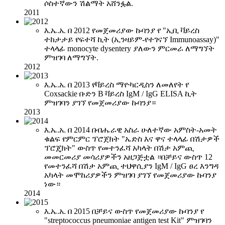
ሶስተኛውን ሽልማት አሸንፏል.
2011
እ.ኤ.አ. በ 2012 የመጀመሪያው ኩባንያ የ "ኢቢ ቫይረስ
ተከታታይ የፍተሻ ኪት (ኢንዛይም-የተገናኘ Immunoassay)"
ተላላፊ monocyte dysentery ያለውን ምርመራ ለማግኘት
ምዝገባ ለማግኘት.
2012
እ.ኤ.አ. በ 2013 የቫይረስ ማዮካርዲስን ለመለየት የ
Coxsackie ቡድን B ቫይረስ IgM / IgG ELISA ኪት
ምዝገባን ያገኘ የመጀመሪያው ኩባንያ።
2013
እ.ኤ.አ. በ 2014 በብሔራዊ አስራ ሁለተኛው አምስት-አመት
ቁልፍ የምርምር ፕሮጀክት "ኤድስ እና ዋና ተላላፊ በሽታዎች
ፕሮጄክት" ውስጥ የመተንፈሻ አካላት በሽታ አምጪ
መመርመሪያ መሳሪያዎችን አዘጋጅቷል ።በቻይና ውስጥ 12
የመተንፈሻ በሽታ አምጪ ተህዋሲያን IgM / IgG ፀረ እንግዳ
አካላት መሞከሪያዎችን ምዝገባ ያገኘ የመጀመሪያው ኩባንያ
ነው።
2014
እ.ኤ.አ. በ 2015 በቻይና ውስጥ የመጀመሪያው ኩባንያ የ
"streptococcus pneumoniae antigen test Kit" ምዝገባን