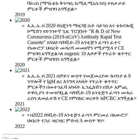
ቫይረስ (ማግኔቲክ ቅንጣቢ ኬሚሊሚኔሴንስ) ተከታታይ
ምርቶች ምዝገባ አግኝቷል።
2019
እ.ኤ.አ. በ 2020 የቤጂንግ ማዘጋጃ ቤት ሳይንስ እና ቴክኖሎጂ
ኮሚሽን የድንገተኛ ጊዜ ፕሮጀክት "R & D of New
Coronavirus (2019-nCoV) Antibody Rapid Test
Cassette" አካሄደ።የኮቪድ-19 አንቲጅን ፈጣን ፈተና
የአውሮፓ ህብረት መዳረሻ መመዘኛን የሚያሟላ የ CE
ምዝገባ አግኝቷል።ለ eugenic 10 እቃዎች የጥራት ቁጥጥር
ምርቶች ምዝገባን አግኝቷል።
2020
እ.ኤ.አ. በ 2021 በቻይና ውስጥ የመጀመሪያው ኩባንያ ለ 9
ንጥሎች የ IgM ፀረ እንግዳ አካላት የጥራት ቁጥጥር
ምርቶችን በመተንፈሻ አካላት ኢንፌክሽን በሽታ አምጪ
ተዋሲያን ተመዝግቧል ።የኮቪድ-19 አንቲጅን ፈጣን ሙከራ
ራስን ለመፈተሽ የ CE የምስክር ወረቀት ከPCBC አግኝቷል።
2021
• በ2022 የኮቪድ-19 አንቲጅን ፈጣን ምርመራ በአውሮፓ
ህብረት የጋራ ዝርዝር ምድብ A ውስጥ ገባ።
2022