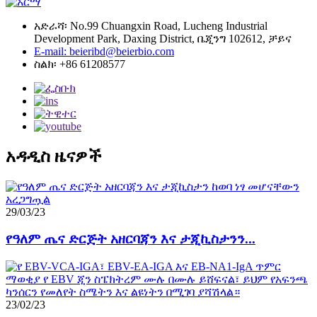
አድራሻ፡ No.99 Chuangxin Road, Lucheng Industrial
Development Park, Daxing District, ቤጂንግ 102612, ቻይና
E-mail: beieribd@beierbio.com
ስልክ፡ +86 61208577
አዳዲስ ዜናዎች
29/03/23
የዓለም ጤና ድርጅት አዘርባጃን እና ታጂኪስታንን...
23/02/23