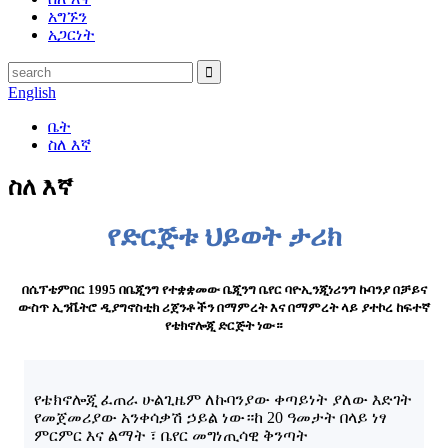
አግኙን
አጋርነት
English
ቤት
ስለ እኛ
ስለ እኛ
የድርጅቱ ህይወት ታሪክ
በሴፕቴምበር 1995 በቤጂንግ የተቋቋመው ቤጂንግ ቤየር ባዮኢንጂነሪንግ ኩባንያ በቻይና
ውስጥ ኢንቬትሮ ዲያግኖስቲክ ሪጀንቶችን በማምረት እና በማምረት ላይ ያተኮረ ከፍተኛ
የቴክኖሎጂ ድርጅት ነው።
የቴክኖሎጂ ፈጠራ ሁልጊዜም ለኩባንያው ቀጣይነት ያለው እድገት
የመጀመሪያው አንቀሳቃሽ ኃይል ነው።ከ 20 ዓመታት በላይ ነፃ
ምርምር እና ልማት ፣ ቤየር መግነጢሳዊ ቅንጣት