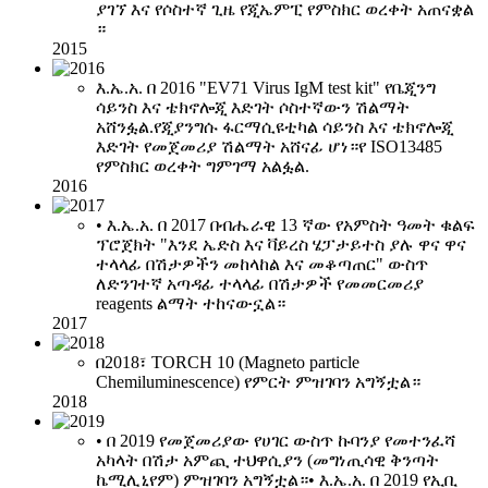
ያገኘ እና የሶስተኛ ጊዜ የጂኤምፒ የምስክር ወረቀት አጠናቋል
።
2015
እ.ኤ.አ. በ 2016 "EV71 Virus IgM test kit" የቤጂንግ
ሳይንስ እና ቴክኖሎጂ እድገት ሶስተኛውን ሽልማት
አሸንፏል.የጂያንግሱ ፋርማሲዩቲካል ሳይንስ እና ቴክኖሎጂ
እድገት የመጀመሪያ ሽልማት አሸናፊ ሆነ።የ ISO13485
የምስክር ወረቀት ግምገማ አልፏል.
2016
• እ.ኤ.አ. በ 2017 በብሔራዊ 13 ኛው የአምስት ዓመት ቁልፍ
ፕሮጀክት "እንደ ኤድስ እና ቫይረስ ሄፓታይተስ ያሉ ዋና ዋና
ተላላፊ በሽታዎችን መከላከል እና መቆጣጠር" ውስጥ
ለድንገተኛ አጣዳፊ ተላላፊ በሽታዎች የመመርመሪያ
reagents ልማት ተከናውኗል።
2017
በ2018፣ TORCH 10 (Magneto particle
Chemiluminescence) የምርት ምዝገባን አግኝቷል።
2018
• በ 2019 የመጀመሪያው የሀገር ውስጥ ኩባንያ የመተንፈሻ
አካላት በሽታ አምጪ ተህዋሲያን (መግነጢሳዊ ቅንጣት
ኬሚሊኒየም) ምዝገባን አግኝቷል።• እ.ኤ.አ. በ 2019 የኢቢ