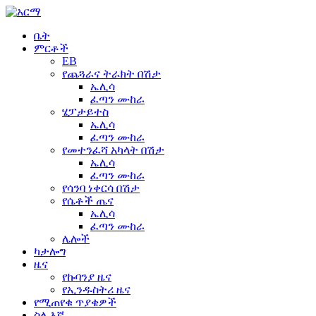
ቤት
ምርቶች
EB
የጨጓራና ትራክት በሽታ
ኤሊሳ
ፈጣን ሙከራ
ሄፓታይተስ
ኤሊሳ
ፈጣን ሙከራ
የመተንፈሻ አካላት በሽታ
ኤሊሳ
ፈጣን ሙከራ
የሳንባ ነቀርሳ በሽታ
የሴቶች ጤና
ኤሊሳ
ፈጣን ሙከራ
ሌሎች
ካታሎግ
ዜና
የኩባንያ ዜና
የኢንዱስትሪ ዜና
የሚጠየቁ ጥያቄዎች
ስለ እኛ