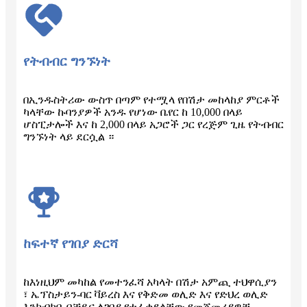
የትብብር ግንኙነት
በኢንዱስትሪው ውስጥ በጣም የተሟላ የበሽታ መከላከያ ምርቶች
ካላቸው ኩባንያዎች አንዱ የሆነው ቤየር ከ 10,000 በላይ
ሆስፒታሎች እና ከ 2,000 በላይ አጋሮች ጋር የረጅም ጊዜ የትብብር
ግንኙነት ላይ ደርሷል ።
ከፍተኛ የገበያ ድርሻ
ከእነዚህም መካከል የመተንፈሻ አካላት በሽታ አምጪ ተህዋሲያን
፣ ኤፕስታይን-ባር ቫይረስ እና የቅድመ ወሊድ እና የድህረ ወሊድ
እንክብካቤ በቻይና ለገበያ የተፈቀደላቸው የመጀመሪያዎቹ