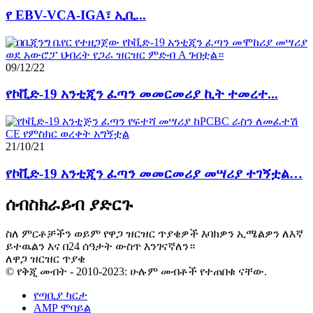
የ EBV-VCA-IGA፣ ኢቢ...
09/12/22
የኮቪድ-19 አንቲጂን ፈጣን መመርመሪያ ኪት ተመረተ...
21/10/21
የኮቪድ-19 አንቲጂን ፈጣን መመርመሪያ መሣሪያ ተገኝቷል…
ሰብስክራይብ ያድርጉ
ስለ ምርቶቻችን ወይም የዋጋ ዝርዝር ጥያቄዎች እባክዎን ኢሜልዎን ለእኛ
ይተዉልን እና በ24 ሰዓታት ውስጥ እንገናኛለን።
ለዋጋ ዝርዝር ጥያቄ
© የቅጂ መብት - 2010-2023: ሁሉም መብቶች የተጠበቁ ናቸው.
የጣቢያ ካርታ
AMP ሞባይል