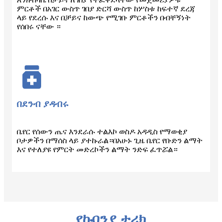
ምርቶች በአገር ውስጥ ገበያ ድርሻ ውስጥ ከሦስቱ ከፍተኛ ደረጃ
ላይ የደረሱ እና በቻይና ከውጭ የሚገቡ ምርቶችን በብቸኝነት
የሰበሩ ናቸው ።
በደንብ ያዳብሩ
ቤየር የሰውን ጤና እንደራሱ ተልእኮ ወስዶ አዳዲስ የማወቂያ
ቦታዎችን በማሰስ ላይ ያተኩራል።በአሁኑ ጊዜ ቤየር የቡድን ልማት
እና የተለያዩ የምርት መድረኮችን ልማት ንድፍ ፈጥሯል።
የኩባንያ ታሪክ