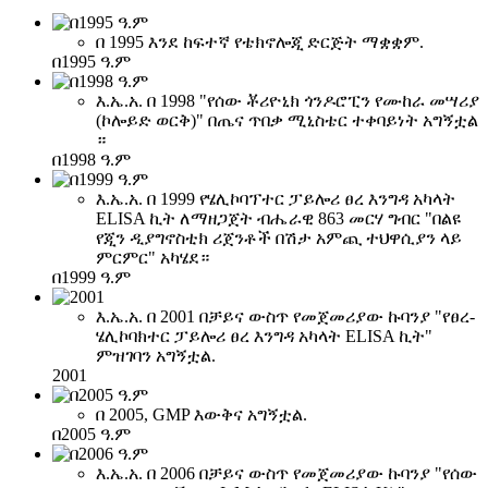
በ 1995 እንደ ከፍተኛ የቴክኖሎጂ ድርጅት ማቋቋም.
በ1995 ዓ.ም
እ.ኤ.አ. በ 1998 "የሰው ቾሪዮኒክ ጎንዶሮፒን የሙከራ መሣሪያ
(ኮሎይድ ወርቅ)" በጤና ጥበቃ ሚኒስቴር ተቀባይነት አግኝቷል
።
በ1998 ዓ.ም
እ.ኤ.አ. በ 1999 የሄሊኮባፕተር ፓይሎሪ ፀረ እንግዳ አካላት
ELISA ኪት ለማዘጋጀት ብሔራዊ 863 መርሃ ግብር "በልዩ
የጂን ዲያግኖስቲክ ሪጀንቶች በሽታ አምጪ ተህዋሲያን ላይ
ምርምር" አካሄደ።
በ1999 ዓ.ም
እ.ኤ.አ. በ 2001 በቻይና ውስጥ የመጀመሪያው ኩባንያ "የፀረ-
ሄሊኮባክተር ፓይሎሪ ፀረ እንግዳ አካላት ELISA ኪት"
ምዝገባን አግኝቷል.
2001
በ 2005, GMP እውቅና አግኝቷል.
በ2005 ዓ.ም
እ.ኤ.አ. በ 2006 በቻይና ውስጥ የመጀመሪያው ኩባንያ "የሰው