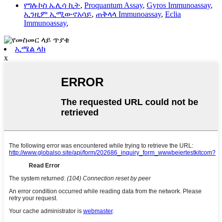
የግሉኮስ ኤሊሳ ኪት
,
Proquantum Assay
,
Gyros Immunoassay
,
ኢንዚም ኢሚውኖአሳይ
,
ጠቅላላ Immunoassay
,
Eclia
Immunoassay
,
ኢሜል ላክ
x