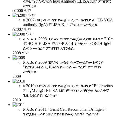
ሳይቲሜጋሎቫይረስ IgM Antibody ELISA Kit" ምዝገባን
አግኝቷል.
በ2006 ዓ.ም
በ 2007 በቻይና ውስጥ የመጀመሪያው ኩባንያ ለ "EB VCA
antibody (IgA) ELISA Kit" ምዝገባን አግኝቷል.
በ2007 ዓ.ም
እ.ኤ.አ. በ 2008 በቻይና ውስጥ የመጀመሪያው ኩባንያ "10 የ
TORCH ELISA ምርቶች እና 4 ንጥሎች TORCH-IgM
ፈጣን ሙከራ" ምዝገባን አግኝቷል.
2008 ዓ.ም
እ.ኤ.አ. በ 2009 በቻይና ውስጥ የመጀመሪያው ኩባንያ
"የሄፕታይተስ ዲ ቫይረስ የሙከራ መሣሪያ" ምዝገባን
አግኝቷል.
2009
በ 2010 በቻይና ውስጥ የመጀመሪያው ኩባንያ "Enterovirus
71 IgM / IgG ELISA kit" ምዝገባን አግኝቷል.ለሁለተኛ
ጊዜ GMP የተረጋገጠ።
2010
እ.ኤ.አ. በ 2011 "Giant Cell Recombinant Antigen"
ፕሮጀክት የሳይንስ እና የቴክኖሎጂ እድገት ሽልማት