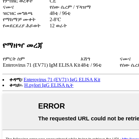
የምስክር ወረቀት
CE
ናሙና
የሰው ሴረም / ፕላዝማ
ዝርዝር መግለጫ
48ቲ / 96ቲ
የማከማቻ ሙቀት
2-8℃
የመደርደሪያ ሕይወት
12 ወራት
የማዘዣ መረጃ
የምርት ስም
እሽግ
ናሙና
Enterovirus 71 (EV71) IgM ELISA Kit
48ቲ / 96ቲ
የሰው ሴረ
ቀዳሚ፡
Enterovirus 71 (EV71) IgG ELISA Kit
ቀጣይ፡-
H.pylori IgG ELISA ኪት