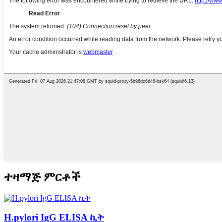
ተዛማጅ ምርቶች
H.pylori IgG ELISA ኪት