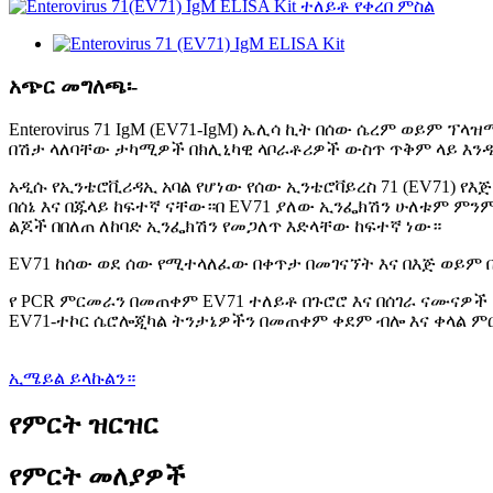
አጭር መግለጫ፡-
Enterovirus 71 IgM (EV71-IgM) ኤሊሳ ኪት በሰው ሴረም ወይም ፕላዝ
በሽታ ላለባቸው ታካሚዎች በክሊኒካዊ ላቦራቶሪዎች ውስጥ ጥቅም ላይ እንዲ
አዲሱ የኢንቴሮቪሪዳኢ አባል የሆነው የሰው ኢንቴሮቫይረስ 71 (EV71) የእ
በሰኔ እና በጁላይ ከፍተኛ ናቸው።በ EV71 ያለው ኢንፌክሽን ሁለቱም ምን
ልጆች በበለጠ ለከባድ ኢንፌክሽን የመጋለጥ እድላቸው ከፍተኛ ነው።
EV71 ከሰው ወደ ሰው የሚተላለፈው በቀጥታ በመገናኘት እና በእጅ ወይም 
የ PCR ምርመራን በመጠቀም EV71 ተለይቶ በጉሮሮ እና በሰገራ ናሙናዎች 
EV71-ተኮር ሴሮሎጂካል ትንታኔዎችን በመጠቀም ቀደም ብሎ እና ቀላል ም
ኢሜይል ይላኩልን።
የምርት ዝርዝር
የምርት መለያዎች