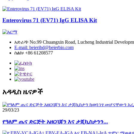
Enterovirus 71 (EV71) IgG ELISA Kit
አድራሻ፡ No.99 Chuangxin Road, Lucheng Industrial Developme
E-mail: beieribd@beierbio.com
ስልክ፡ +86 61208577
አዳዲስ ዜናዎች
29/03/23
የዓለም ጤና ድርጅት አዘርባጃን እና ታጂኪስታንን...