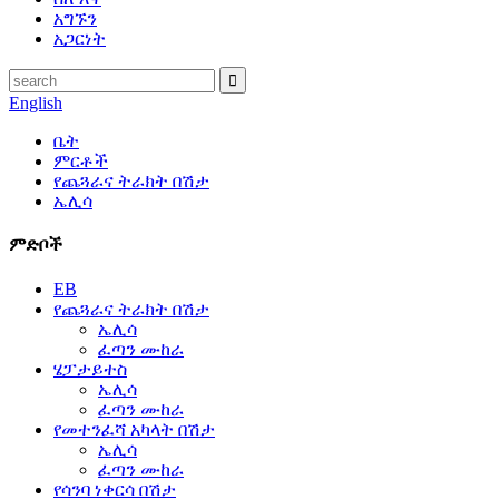
አግኙን
አጋርነት
English
ቤት
ምርቶች
የጨጓራና ትራክት በሽታ
ኤሊሳ
ምድቦች
EB
የጨጓራና ትራክት በሽታ
ኤሊሳ
ፈጣን ሙከራ
ሄፓታይተስ
ኤሊሳ
ፈጣን ሙከራ
የመተንፈሻ አካላት በሽታ
ኤሊሳ
ፈጣን ሙከራ
የሳንባ ነቀርሳ በሽታ