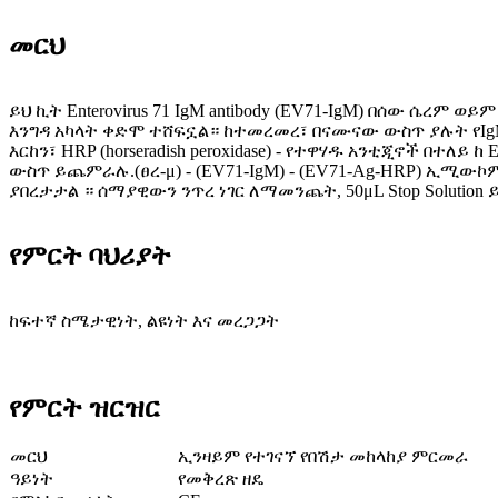
መርህ
ይህ ኪት Enterovirus 71 IgM antibody (EV71-IgM) በሰው ሴ
እንግዳ አካላት ቀድሞ ተሸፍኗል። ከተመረመረ፣ በናሙናው ውስጥ ያሉት የIgM
እርከን፣ HRP (horseradish peroxidase) - የተዋሃዱ አንቲጂኖች በ
ውስጥ ይጨምራሉ.(ፀረ-μ) - (EV71-IgM) - (EV71-Ag-HRP) ኢሚ
ያበረታታል ። ሰማያዊውን ንጥረ ነገር ለማመንጨት, 50μL Stop Soluti
የምርት ባህሪያት
ከፍተኛ ስሜታዊነት, ልዩነት እና መረጋጋት
የምርት ዝርዝር
መርህ
ኢንዛይም የተገናኘ የበሽታ መከላከያ ምርመራ
ዓይነት
የመቅረጽ ዘዴ